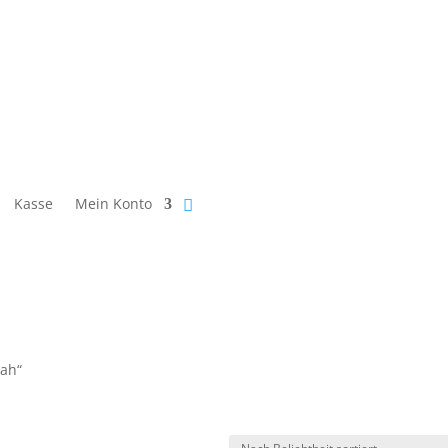
Kasse
Mein Konto
tah“