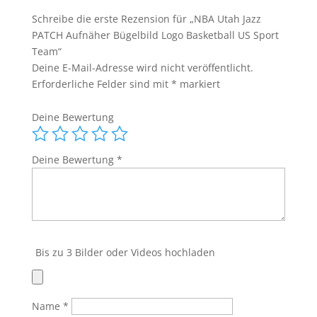
PATCH
Schreibe die erste Rezension für „NBA Utah Jazz
Aufnäher
PATCH Aufnäher Bügelbild Logo Basketball US Sport
Bügelbild
Team“
Logo
Deine E-Mail-Adresse wird nicht veröffentlicht.
Basketball
Erforderliche Felder sind mit
*
markiert
US
Sport
Deine Bewertung
Team
Menge
Deine Bewertung
*
Bis zu 3 Bilder oder Videos hochladen
Name
*