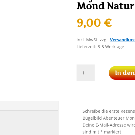
Mond Natur 
9,00
€
inkl. MwSt.
zzgl.
Versandkos
Lieferzeit:
3-5 Werktage
Adventure
In de
Hirsch
Patch
Aufnäher
Bügelbild
Abenteuer
Mond
Schreibe die erste Rezen
Natur
Bügelbild Abenteuer Mon
Wildnis
Deine E-Mail-Adresse wird 
Nacht
sind mit
*
markiert