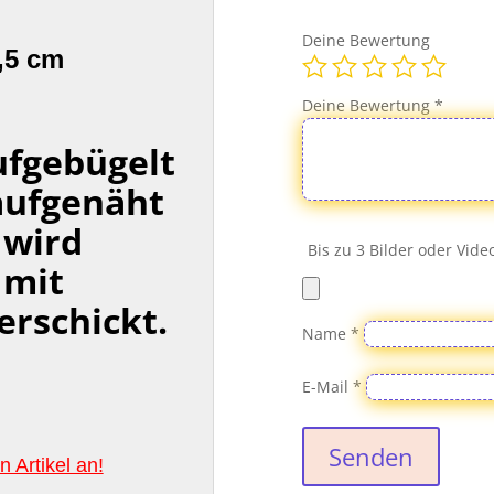
Menge
Deine Bewertung
,5 cm
Deine Bewertung
*
ufgebügelt
aufgenäht
 wird
Bis zu 3 Bilder oder Vid
mit
erschickt.
Name
*
E-Mail
*
Senden
 Artikel an!