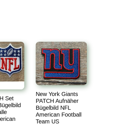
New York Giants
H Set
PATCH Aufnäher
ügelbild
Bügelbild NFL
lle
American Football
erican
Team US