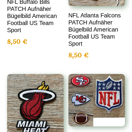
NFL Buffalo Bills
PATCH Aufnäher
NFL Atlanta Falcons
Bügelbild American
PATCH Aufnäher
Football US Team
Bügelbild American
Sport
Football US Team
8,50
€
Sport
8,50
€