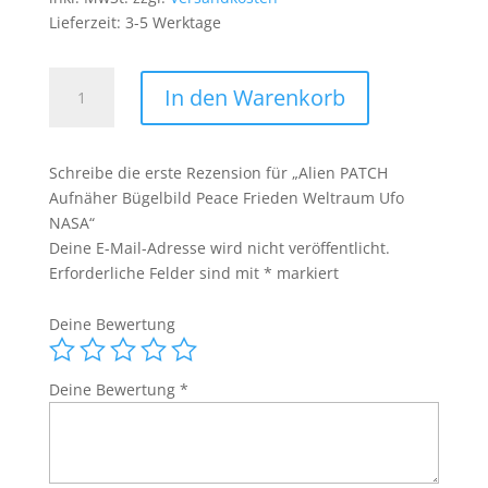
Lieferzeit:
3-5 Werktage
Alien
In den Warenkorb
PATCH
Aufnäher
Bügelbild
Schreibe die erste Rezension für „Alien PATCH
Peace
Aufnäher Bügelbild Peace Frieden Weltraum Ufo
Frieden
NASA“
Weltraum
Deine E-Mail-Adresse wird nicht veröffentlicht.
Ufo
Erforderliche Felder sind mit
*
markiert
NASA
Menge
Deine Bewertung
Deine Bewertung
*