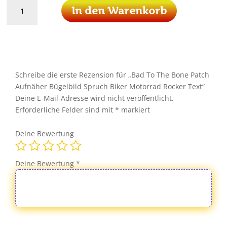
Bad
In den Warenkorb
To
The
Bone
Patch
Aufnäher
Bügelbild
Schreibe die erste Rezension für „Bad To The Bone Patch
Spruch
Aufnäher Bügelbild Spruch Biker Motorrad Rocker Text“
Biker
Deine E-Mail-Adresse wird nicht veröffentlicht.
Motorrad
Erforderliche Felder sind mit
*
markiert
Rocker
Text
Deine Bewertung
Menge
Deine Bewertung
*