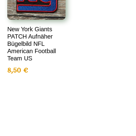
New York Giants
PATCH Aufnäher
Bügelbild NFL
American Football
Team US
8,50
€