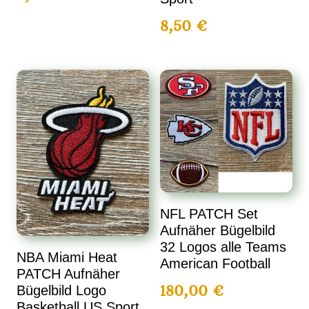
8,50
€
NFL PATCH Set
Aufnäher Bügelbild
32 Logos alle Teams
NBA Miami Heat
American Football
PATCH Aufnäher
180,00
€
Bügelbild Logo
Basketball US Sport