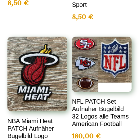
8,50
€
Sport
8,50
€
NFL PATCH Set
Aufnäher Bügelbild
32 Logos alle Teams
NBA Miami Heat
American Football
PATCH Aufnäher
180,00
€
Bügelbild Logo