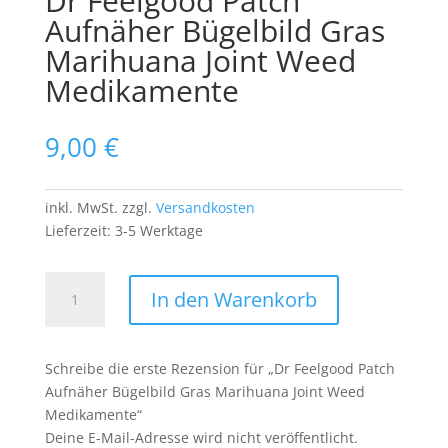
Dr Feelgood Patch
Aufnäher Bügelbild Gras
Marihuana Joint Weed
Medikamente
9,00
€
inkl. MwSt.
zzgl.
Versandkosten
Lieferzeit:
3-5 Werktage
Dr
In den Warenkorb
Feelgood
Patch
Aufnäher
Schreibe die erste Rezension für „Dr Feelgood Patch
Bügelbild
Aufnäher Bügelbild Gras Marihuana Joint Weed
Gras
Medikamente“
Marihuana
Deine E-Mail-Adresse wird nicht veröffentlicht.
Joint