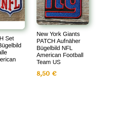
New York Giants
H Set
PATCH Aufnäher
ügelbild
Bügelbild NFL
lle
American Football
erican
Team US
8,50
€