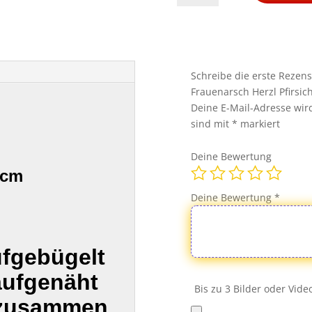
Patch
Aufnäher
Bügelbild
Frauenarsch
Herzl
Schreibe die erste Rezens
Pfirsich
Frauenarsch Herzl Pfirsic
Ass
Deine E-Mail-Adresse wird 
Menge
sind mit
*
markiert
Deine Bewertung
 cm
Deine Bewertung
*
ufgebügelt
aufgenäht
Bis zu 3 Bilder oder Vid
 zusammen