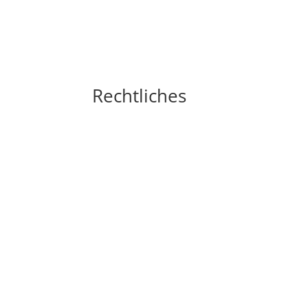
Rechtliches
Impressum
Widerrufsbelehrung
AGB´s
Datenschutzerklärung
Zahlungsarten
Versandarten
Cookie-Richtlinie (EU)