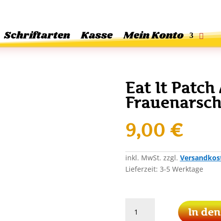
Schriftarten
Kasse
Mein Konto
Eat It Patch
Frauenarsch 
9,00
€
inkl. MwSt.
zzgl.
Versandkos
Lieferzeit:
3-5 Werktage
Eat
In de
It