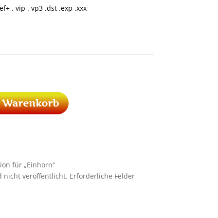
ef+ . vip . vp3 .dst .exp .xxx
n Warenkorb
ion für „Einhorn“
nicht veröffentlicht.
Erforderliche Felder