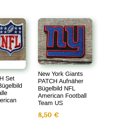
New York Giants
H Set
PATCH Aufnäher
ügelbild
Bügelbild NFL
lle
American Football
erican
Team US
8,50
€