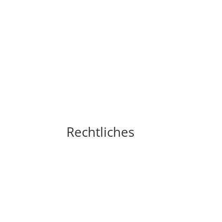
Rechtliches
Impressum
Widerrufsbelehrung
AGB´s
Datenschutzerklärung
Zahlungsarten
Versandarten
Cookie-Richtlinie (EU)