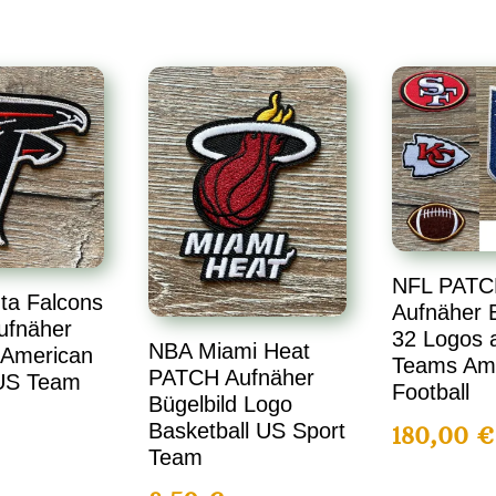
NFL PATC
ta Falcons
Aufnäher B
ufnäher
32 Logos a
NBA Miami Heat
 American
Teams Am
PATCH Aufnäher
 US Team
Football
Bügelbild Logo
Basketball US Sport
180,00
€
Team