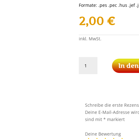
Formate: .pes .pec .hus .jef .j
2,00
€
inkl. MwSt.
Einhorn
In de
Menge
Schreibe die erste Rezens
Deine E-Mail-Adresse wird 
sind mit
*
markiert
Deine Bewertung