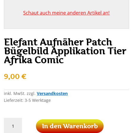
Schaut auch meine anderen Artikel an!
Elefant Aufnäher Patch
Bügelbild Applikation Tier
Afrika Comic
9,00
€
inkl. MwSt.
zzgl.
Versandkosten
Lieferzeit:
3-5 Werktage
Elefant
In den Warenkorb
Aufnäher