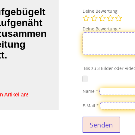
13th
Jason
ufgebügelt
Deine Bewertung
Horror
aufgenäht
Menge
Deine Bewertung
*
 zusammen
eitung
t.
Bis zu 3 Bilder oder Vid
Name
*
 Artikel an!
E-Mail
*
Senden