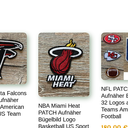
NFL PATC
ta Falcons
Aufnäher B
ufnäher
32 Logos a
NBA Miami Heat
 American
Teams Am
PATCH Aufnäher
 US Team
Football
Bügelbild Logo
Basketball US Sport
180,00
€