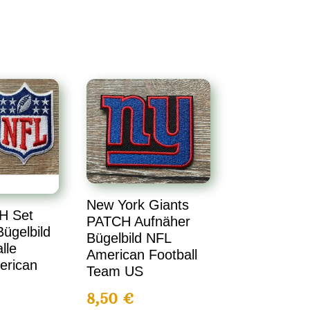
New York Giants
H Set
PATCH Aufnäher
ügelbild
Bügelbild NFL
lle
American Football
erican
Team US
8,50
€