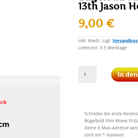
13th Jason H
9,00
€
inkl. MwSt.
zzgl.
Versandkos
Lieferzeit:
3-5 Werktage
Freitag
In de
der
13
Patch
Aufnäher
tch
Bügelbild
Film
Schreibe die erste Rezens
Movie
Bügelbild Film Movie Frid
 cm
Friday
Deine E-Mail-Adresse wird 
the
sind mit
*
markiert