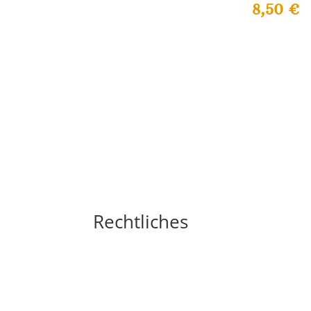
8,50
€
Rechtliches
Impressum
Widerrufsbelehrung
AGB´s
Datenschutzerklärung
Zahlungsarten
Versandarten
Cookie-Richtlinie (EU)