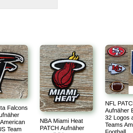
NFL PATC
ta Falcons
Aufnäher B
ufnäher
32 Logos a
NBA Miami Heat
 American
Teams Am
PATCH Aufnäher
 US Team
Football