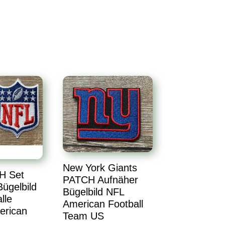
New York Giants
H Set
PATCH Aufnäher
ügelbild
Bügelbild NFL
lle
American Football
erican
Team US