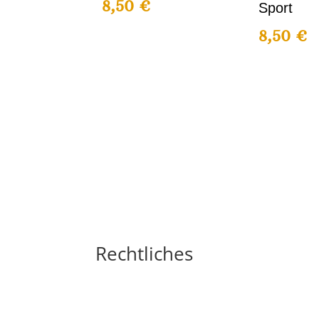
8,50
€
Sport
8,50
€
Rechtliches
Impressum
Widerrufsbelehrung
AGB´s