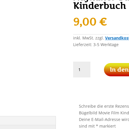
Kinderbuch
9,00
€
inkl. MwSt.
zzgl.
Versandkos
Lieferzeit:
3-5 Werktage
Holzfigur
In de
Pinocchio
Patch
Aufnäher
Bügelbild
Movie
Film
Schreibe die erste Rezens
Kinderbuch
Bügelbild Movie Film Kin
Menge
Deine E-Mail-Adresse wird 
sind mit
*
markiert