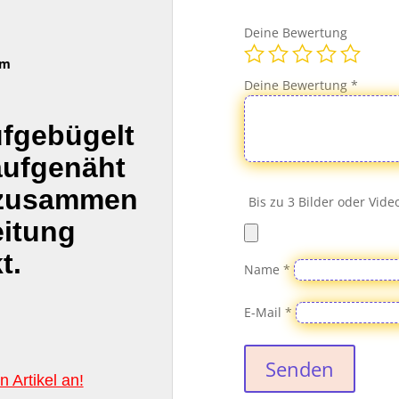
Deine Bewertung
cm
Deine Bewertung
*
ufgebügelt
aufgenäht
 zusammen
Bis zu 3 Bilder oder Vid
eitung
t.
Name
*
E-Mail
*
Senden
 Artikel an!