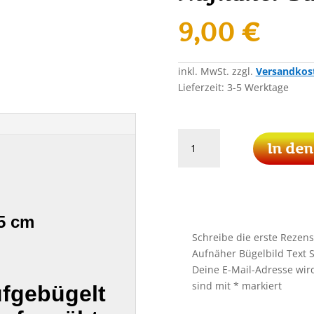
9,00
€
inkl. MwSt.
zzgl.
Versandkos
Lieferzeit:
3-5 Werktage
MAMA
In de
Says
I'M
SPECIAL
Patch
Aufnäher
,5 cm
Bügelbild
Schreibe die erste Rezen
Text
Aufnäher Bügelbild Text 
Spruch
Deine E-Mail-Adresse wird 
Menge
sind mit
*
markiert
ufgebügelt