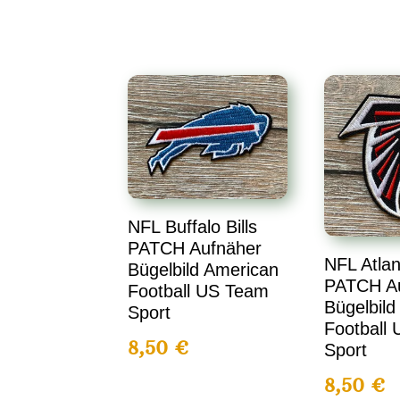
NFL Buffalo Bills
PATCH Aufnäher
NFL Atlan
Bügelbild American
PATCH A
Football US Team
Bügelbild
Sport
Football
8,50
€
Sport
8,50
€