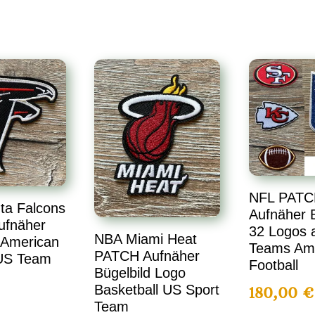
NFL PATC
ta Falcons
Aufnäher B
ufnäher
32 Logos a
NBA Miami Heat
 American
Teams Am
PATCH Aufnäher
 US Team
Football
Bügelbild Logo
Basketball US Sport
180,00
€
Team