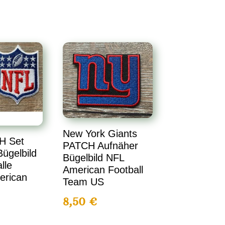
New York Giants
H Set
PATCH Aufnäher
ügelbild
Bügelbild NFL
lle
American Football
erican
Team US
8,50
€