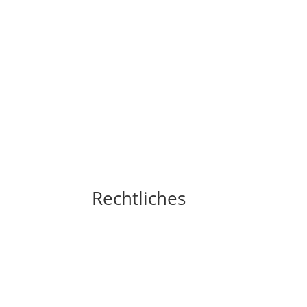
Rechtliches
Impressum
Widerrufsbelehrung
AGB´s
Datenschutzerklärung
Zahlungsarten
Versandarten
Cookie-Richtlinie (EU)