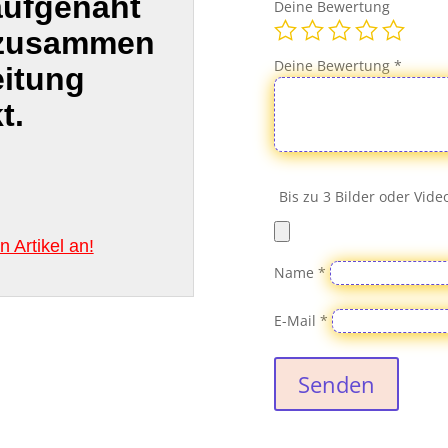
aufgenäht
Deine Bewertung
 zusammen
Deine Bewertung
*
eitung
t.
Bis zu 3 Bilder oder Vid
 Artikel an!
Name
*
E-Mail
*
Senden