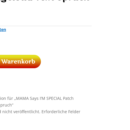
ten
n Warenkorb
sion für „MAMA Says I’M SPECIAL Patch
Spruch“
nicht veröffentlicht.
Erforderliche Felder