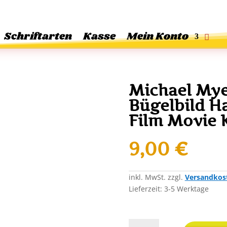
Schriftarten
Kasse
Mein Konto
Michael Mye
Bügelbild H
Film Movie 
9,00
€
inkl. MwSt.
zzgl.
Versandkos
Lieferzeit:
3-5 Werktage
Michael