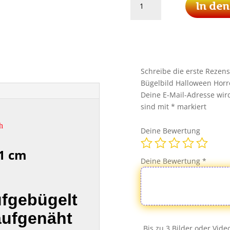
In de
Myers
Patch
Aufnäher
Bügelbild
Halloween
Horror
Schreibe die erste Rezen
Film
Bügelbild Halloween Horro
Movie
Deine E-Mail-Adresse wird 
Kult
sind mit
*
markiert
Menge
h
Deine Bewertung
1 cm
Deine Bewertung
*
ufgebügelt
aufgenäht
Bis zu 3 Bilder oder Vid