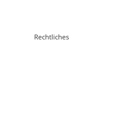
Rechtliches
Impressum
Widerrufsbelehrung
AGB´s
Datenschutzerklärung
Zahlungsarten
Versandarten
Cookie-Richtlinie (EU)