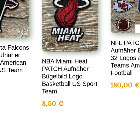
NFL PATC
ta Falcons
Aufnäher B
ufnäher
32 Logos a
NBA Miami Heat
 American
Teams Am
PATCH Aufnäher
 US Team
Football
Bügelbild Logo
Basketball US Sport
180,00
€
Team
8,50
€