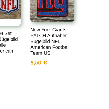
New York Giants
H Set
PATCH Aufnäher
ügelbild
Bügelbild NFL
lle
American Football
erican
Team US
8,50
€