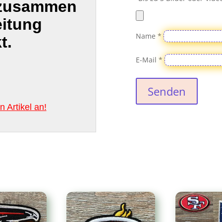
 zusammen
eitung
Name
*
t.
E-Mail
*
Senden
 Artikel an!