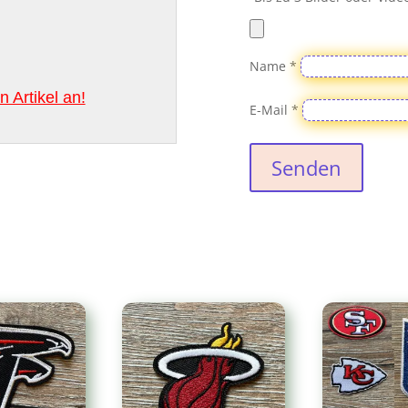
Name
*
 Artikel an!
E-Mail
*
Senden