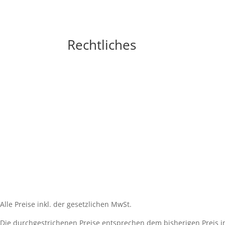
Rechtliches
Impressum
Widerrufsbelehrung
AGB´s
Datenschutzerklärung
Zahlungsarten
Versandarten
Cookie-Richtlinie (EU)
Alle Preise inkl. der gesetzlichen MwSt.
Die durchgestrichenen Preise entsprechen dem bisherigen Preis i