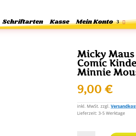
Schriftarten
Kasse
Mein Konto
Micky Maus
Comic Kinde
Minnie Mou
9,00
€
inkl. MwSt.
zzgl.
Versandkos
Lieferzeit:
3-5 Werktage
Micky