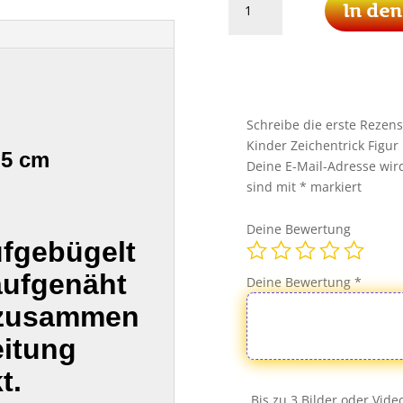
In de
Maus
PATCH
Aufnäher
Comic
Kinder
Zeichentrick
Schreibe die erste Rezen
Figur
Kinder Zeichentrick Figu
,5 cm
Minnie
Deine E-Mail-Adresse wird 
Mouse
sind mit
*
markiert
Menge
Deine Bewertung
ufgebügelt
aufgenäht
Deine Bewertung
*
 zusammen
eitung
t.
Bis zu 3 Bilder oder Vid