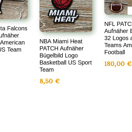
NFL PATC
ta Falcons
Aufnäher B
ufnäher
32 Logos a
NBA Miami Heat
 American
Teams Am
PATCH Aufnäher
 US Team
Football
Bügelbild Logo
Basketball US Sport
180,00
€
Team
8,50
€