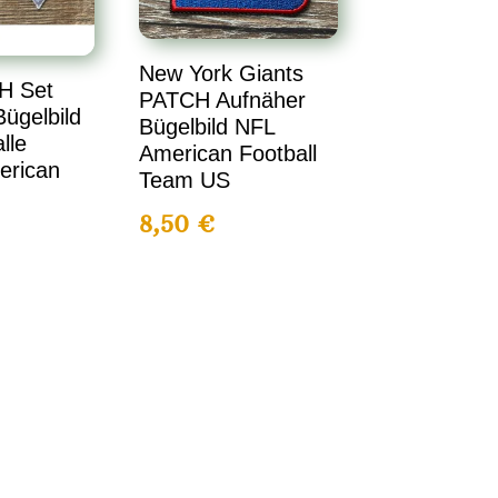
New York Giants
H Set
PATCH Aufnäher
ügelbild
Bügelbild NFL
lle
American Football
erican
Team US
8,50
€