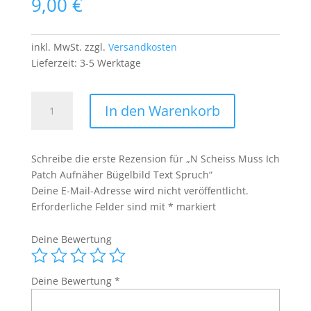
9,00
€
inkl. MwSt.
zzgl.
Versandkosten
Lieferzeit:
3-5 Werktage
N
In den Warenkorb
Scheiss
Muss
Ich
Schreibe die erste Rezension für „N Scheiss Muss Ich
Patch
Patch Aufnäher Bügelbild Text Spruch“
Aufnäher
Deine E-Mail-Adresse wird nicht veröffentlicht.
Bügelbild
Erforderliche Felder sind mit
*
markiert
Text
Spruch
Deine Bewertung
Menge
Deine Bewertung
*