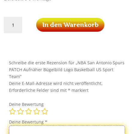
NBA
In den Warenkorb
San
Antonio
Spurs
PATCH
Aufnäher
Bügelbild
Schreibe die erste Rezension für „NBA San Antonio Spurs
Logo
PATCH Aufnäher Bügelbild Logo Basketball US Sport
Basketball
Team“
US
Deine E-Mail-Adresse wird nicht veröffentlicht.
Sport
Erforderliche Felder sind mit
*
markiert
Team
Menge
Deine Bewertung
Deine Bewertung
*