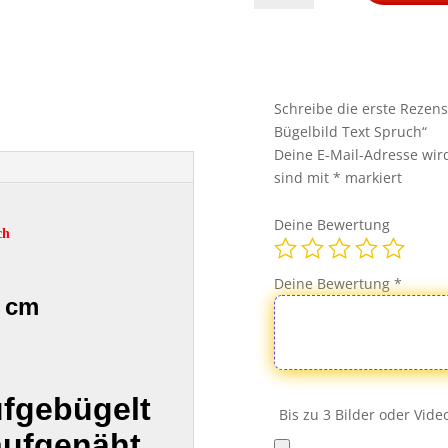
Satan
PATCH
Aufnäher
Bügelbild
Text
Schreibe die erste Rezen
Spruch
Bügelbild Text Spruch“
Menge
Deine E-Mail-Adresse wird 
sind mit
*
markiert
Deine Bewertung
ch
Deine Bewertung
*
7 cm
ufgebügelt
Bis zu 3 Bilder oder Vid
aufgenäht