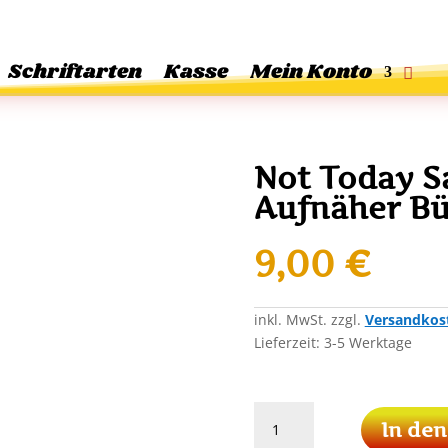
Schriftarten
Kasse
Mein Konto
Not Today S
Aufnäher Bü
9,00
€
inkl. MwSt.
zzgl.
Versandkos
Lieferzeit:
3-5 Werktage
Not
In de
Today