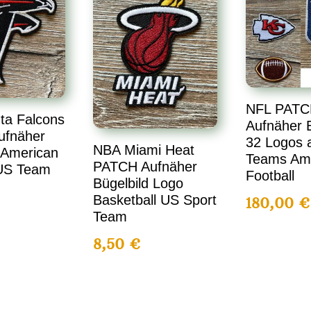
NFL PATC
ta Falcons
Aufnäher B
ufnäher
32 Logos a
NBA Miami Heat
 American
Teams Am
PATCH Aufnäher
 US Team
Football
Bügelbild Logo
Basketball US Sport
180,00
€
Team
8,50
€