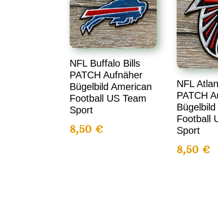
NFL Buffalo Bills
PATCH Aufnäher
NFL Atlan
Bügelbild American
PATCH A
Football US Team
Bügelbild
Sport
Football
8,50
€
Sport
8,50
€