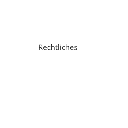
Rechtliches
Impressum
Widerrufsbelehrung
AGB´s
Datenschutzerklärung
Zahlungsarten
Versandarten
Cookie-Richtlinie (EU)