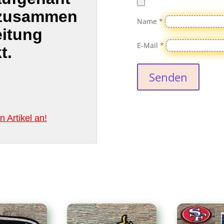
 zusammen
Name
*
eitung
E-Mail
*
t.
Senden
 Artikel an!