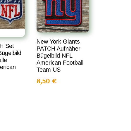
New York Giants
H Set
PATCH Aufnäher
ügelbild
Bügelbild NFL
lle
American Football
erican
Team US
8,50
€