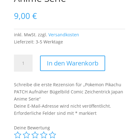
9,00
€
inkl. MwSt.
zzgl.
Versandkosten
Lieferzeit:
3-5 Werktage
Pokemon
In den Warenkorb
Pikachu
PATCH
Aufnäher
Schreibe die erste Rezension für „Pokemon Pikachu
Bügelbild
PATCH Aufnäher Bügelbild Comic Zeichentrick Japan
Comic
Anime Serie“
Zeichentrick
Deine E-Mail-Adresse wird nicht veröffentlicht.
Japan
Erforderliche Felder sind mit
*
markiert
Anime
Serie
Deine Bewertung
Menge