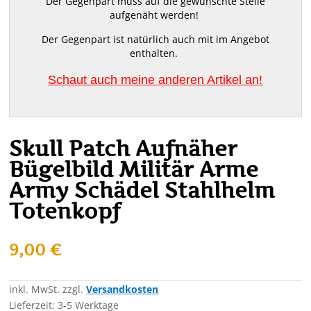
Der Gegenpart muss auf die gewünschte Stelle
aufgenäht werden!
Der Gegenpart ist natürlich auch mit im Angebot
enthalten.
Schaut auch meine anderen Artikel an!
Skull Patch Aufnäher
Bügelbild Militär Arme
Army Schädel Stahlhelm
Totenkopf
9,00
€
inkl. MwSt.
zzgl.
Versandkosten
Lieferzeit:
3-5 Werktage