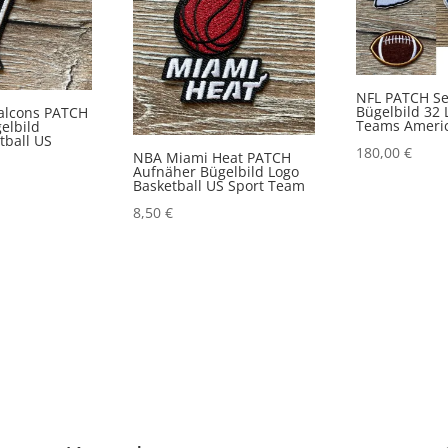
NFL PATCH Se
Bügelbild 32 
Falcons PATCH
Teams Americ
elbild
tball US
180,00
€
NBA Miami Heat PATCH
Aufnäher Bügelbild Logo
Basketball US Sport Team
8,50
€