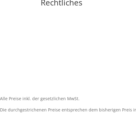
Rechtliches
Impressum
Widerrufsbelehrung
AGB´s
Datenschutzerklärung
Zahlungsarten
Versandarten
Cookie-Richtlinie (EU)
Alle Preise inkl. der gesetzlichen MwSt.
Die durchgestrichenen Preise entsprechen dem bisherigen Preis i