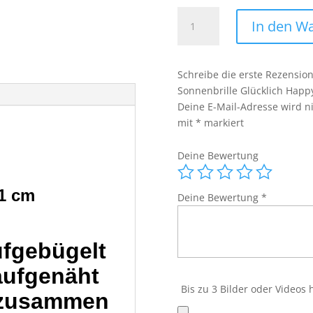
Sonne
In den W
Patch
Aufnäher
Bügelbild
Schreibe die erste Rezensio
Sun
Sonnenbrille Glücklich Hap
Sonnenbrille
Deine E-Mail-Adresse wird nic
Glücklich
mit
*
markiert
Happy
Sommer
Deine Bewertung
Menge
1 cm
Deine Bewertung
*
ufgebügelt
aufgenäht
Bis zu 3 Bilder oder Videos
 zusammen