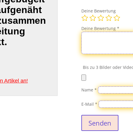
aufgenäht
Deine Bewertung
 zusammen
Deine Bewertung
*
eitung
t.
Bis zu 3 Bilder oder Vid
 Artikel an!
Name
*
E-Mail
*
Senden