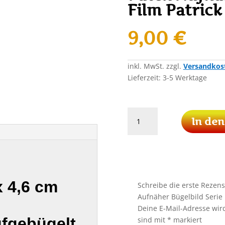
Film Patric
9,00
€
inkl. MwSt.
zzgl.
Versandkos
Lieferzeit:
3-5 Werktage
SpongeBob
In de
Schwammkopf
Patch
Aufnäher
Bügelbild
Serie
Film
x 4,6 cm
Schreibe die erste Reze
Patrick
Aufnäher Bügelbild Serie 
Comic
Deine E-Mail-Adresse wird 
Menge
ufgebügelt
sind mit
*
markiert