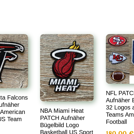
NFL PATC
ta Falcons
Aufnäher B
ufnäher
32 Logos a
NBA Miami Heat
 American
Teams Am
PATCH Aufnäher
 US Team
Football
Bügelbild Logo
Basketball US Sport
180,00
€