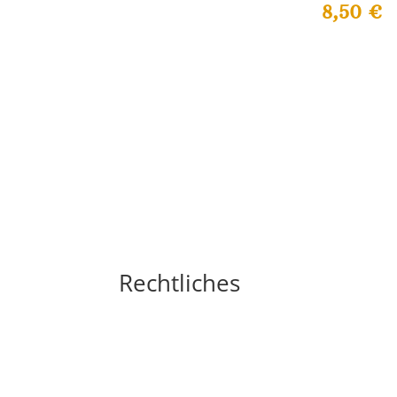
8,50
€
Rechtliches
Impressum
Widerrufsbelehrung
AGB´s
Datenschutzerklärung
Zahlungsarten
Versandarten
Cookie-Richtlinie (EU)