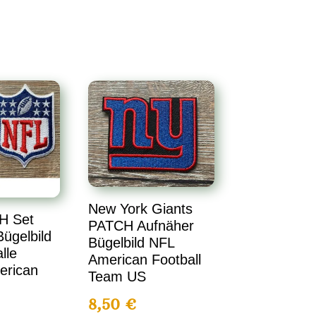
New York Giants
H Set
PATCH Aufnäher
ügelbild
Bügelbild NFL
lle
American Football
erican
Team US
8,50
€