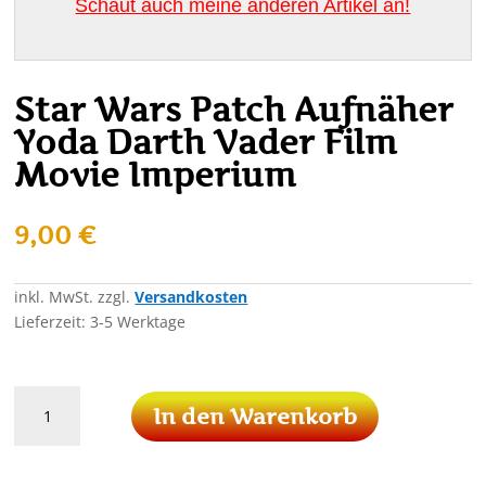
Schaut auch meine anderen Artikel an!
Star Wars Patch Aufnäher
Yoda Darth Vader Film
Movie Imperium
9,00
€
inkl. MwSt.
zzgl.
Versandkosten
Lieferzeit:
3-5 Werktage
Star
In den Warenkorb
Wars
Patch
Aufnäher