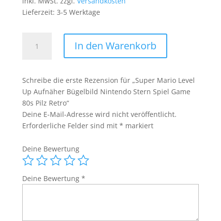
inkl. MwSt.
zzgl.
Versandkosten
Lieferzeit:
3-5 Werktage
Super
In den Warenkorb
Mario
Level
Up
Schreibe die erste Rezension für „Super Mario Level
Aufnäher
Up Aufnäher Bügelbild Nintendo Stern Spiel Game
Bügelbild
80s Pilz Retro“
Nintendo
Deine E-Mail-Adresse wird nicht veröffentlicht.
Stern
Erforderliche Felder sind mit
*
markiert
Spiel
Game
Deine Bewertung
80s
Pilz
Retro
Deine Bewertung
*
Menge