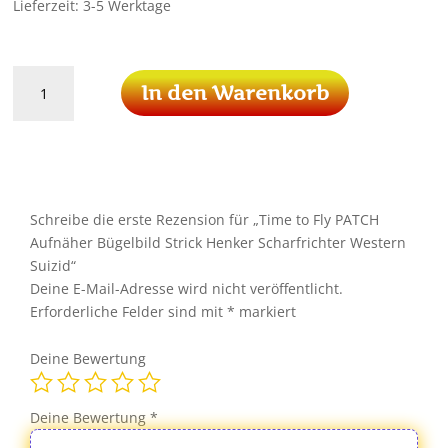
Lieferzeit:
3-5 Werktage
Time
In den Warenkorb
to
Fly
PATCH
Aufnäher
Bügelbild
Strick
Schreibe die erste Rezension für „Time to Fly PATCH
Henker
Aufnäher Bügelbild Strick Henker Scharfrichter Western
Scharfrichter
Suizid“
Western
Deine E-Mail-Adresse wird nicht veröffentlicht.
Suizid
Erforderliche Felder sind mit
*
markiert
Menge
Deine Bewertung
Deine Bewertung
*