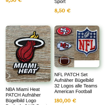
8,50
€
Sport
8,50
€
NFL PATCH Set
Aufnäher Bügelbild
32 Logos alle Teams
NBA Miami Heat
American Football
PATCH Aufnäher
180,00
€
Bügelbild Logo