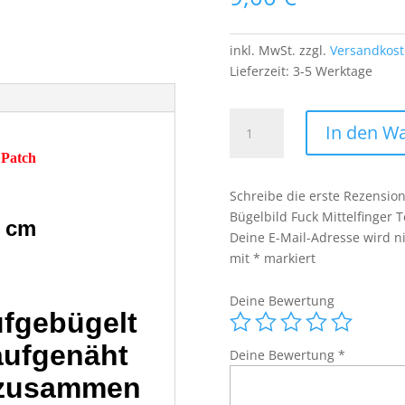
inkl. MwSt.
zzgl.
Versandkos
Lieferzeit:
3-5 Werktage
Two
In den W
Words
 Patch
One
Finger
Schreibe die erste Rezensio
PatchAufnäher
Bügelbild Fuck Mittelfinger 
Bügelbild
 cm
Deine E-Mail-Adresse wird nic
Fuck
mit
*
markiert
Mittelfinger
Text
Deine Bewertung
Spruch
ufgebügelt
Menge
aufgenäht
Deine Bewertung
*
 zusammen