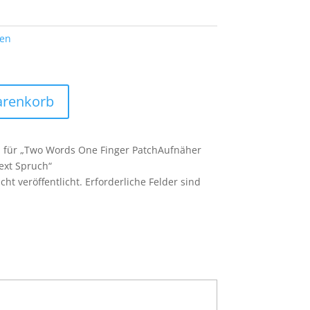
ten
arenkorb
n für „Two Words One Finger PatchAufnäher
Text Spruch“
ht veröffentlicht.
Erforderliche Felder sind