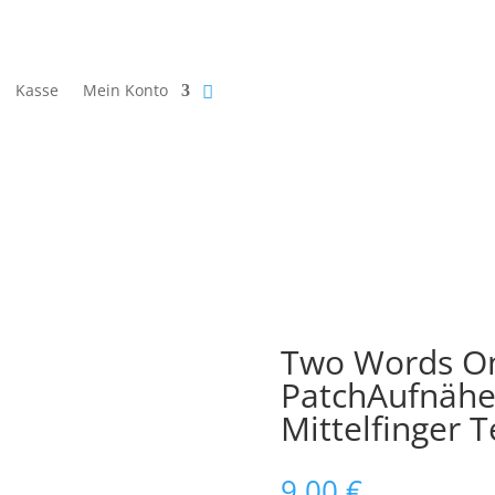
Kasse
Mein Konto
Two Words On
PatchAufnäher
Mittelfinger 
9,00
€