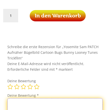
Yosemite
In den Warenkorb
Sam
PATCH
Aufnäher
Bügelbild
Cartoon
Bugs
Schreibe die erste Rezension für „Yosemite Sam PATCH
Bunny
Aufnäher Bügelbild Cartoon Bugs Bunny Looney Tunes
Looney
Trickfilm“
Tunes
Deine E-Mail-Adresse wird nicht veröffentlicht.
Trickfilm
Erforderliche Felder sind mit
*
markiert
Menge
Deine Bewertung
Deine Bewertung
*