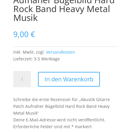
Rock Band Heavy Metal
Musik
9,00
€
inkl. MwSt.
zzgl.
Versandkosten
Lieferzeit:
3-5 Werktage
Akustik
In den Warenkorb
Gitarre
Patch
Aufnäher
Schreibe die erste Rezension für „Akustik Gitarre
Bügelbild
Patch Aufnäher Bügelbild Hard Rock Band Heavy
Hard
Metal Musik“
Rock
Deine E-Mail-Adresse wird nicht veröffentlicht.
Band
Erforderliche Felder sind mit
*
markiert
Heavy