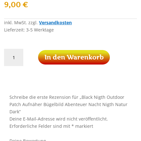
9,00
€
inkl. MwSt.
zzgl.
Versandkosten
Lieferzeit:
3-5 Werktage
Black
In den Warenkorb
Nigth
Outdoor
Patch
Aufnäher
Bügelbild
Abenteuer
Schreibe die erste Rezension für „Black Nigth Outdoor
Nacht
Patch Aufnäher Bügelbild Abenteuer Nacht Nigth Natur
Nigth
Dark“
Natur
Deine E-Mail-Adresse wird nicht veröffentlicht.
Dark
Erforderliche Felder sind mit
*
markiert
Menge
Deine Bewertung