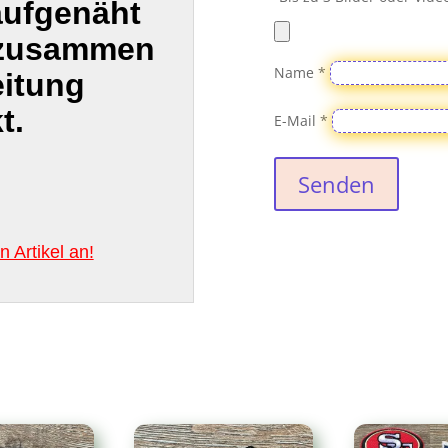
aufgenäht
 zusammen
Name
*
eitung
t.
E-Mail
*
Senden
 Artikel an!