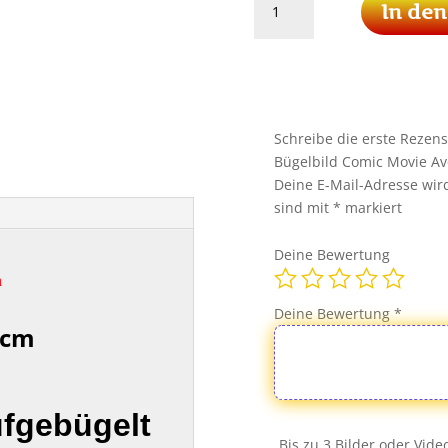
In de
America
Patch
Aufnäher
Bügelbild
Comic
Movie
Schreibe die erste Rezen
Avengers
Bügelbild Comic Movie Av
Menge
Deine E-Mail-Adresse wird 
sind mit
*
markiert
Deine Bewertung
h
Deine Bewertung
*
 cm
ufgebügelt
Bis zu 3 Bilder oder Vid