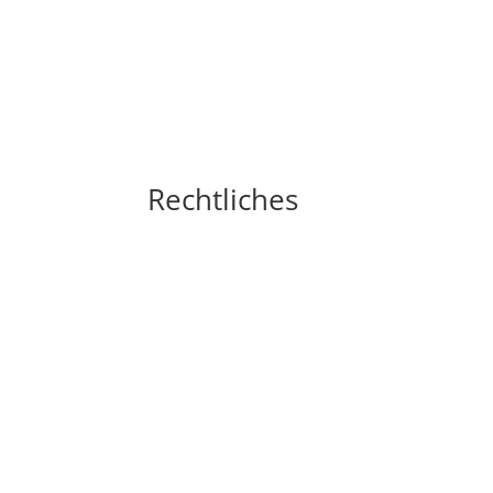
Rechtliches
Impressum
Widerrufsbelehrung
AGB´s
Datenschutzerklärung
Zahlungsarten
Versandarten
Cookie-Richtlinie (EU)