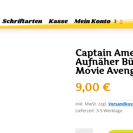
Schriftarten
Kasse
Mein Konto
Captain Ame
Aufnäher Bü
Movie Aven
9,00
€
inkl. MwSt.
zzgl.
Versandkos
Lieferzeit:
3-5 Werktage
Captain