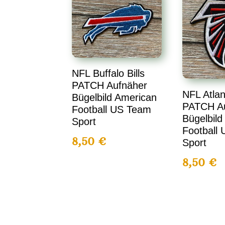
NFL Buffalo Bills
PATCH Aufnäher
NFL Atlan
Bügelbild American
PATCH A
Football US Team
Bügelbild
Sport
Football
8,50
€
Sport
8,50
€