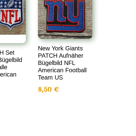
New York Giants
H Set
PATCH Aufnäher
ügelbild
Bügelbild NFL
lle
American Football
erican
Team US
8,50
€