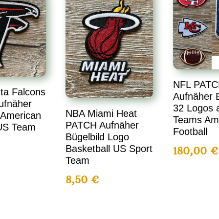
NFL PATC
ta Falcons
Aufnäher B
ufnäher
32 Logos a
NBA Miami Heat
 American
Teams Am
PATCH Aufnäher
 US Team
Football
Bügelbild Logo
Basketball US Sport
180,00
€
Team
8,50
€