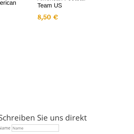
erican
Team US
8,50
€
Schreiben Sie uns direkt
Name