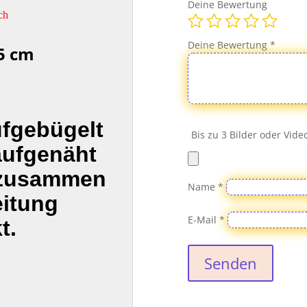
Deine Bewertung
ch
Deine Bewertung
*
5 cm
ufgebügelt
Bis zu 3 Bilder oder Vid
aufgenäht
 zusammen
Name
*
eitung
E-Mail
*
t.
Senden