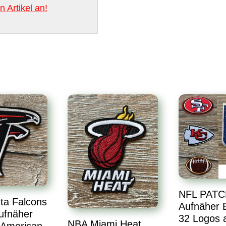
 Artikel an!
NFL PATC
ta Falcons
Aufnäher B
ufnäher
32 Logos a
NBA Miami Heat