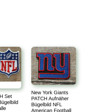
New York Giants
H Set
PATCH Aufnäher
ügelbild
Bügelbild NFL
lle
American Football