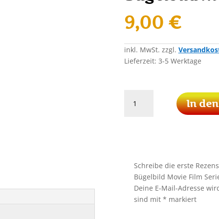
9,00
€
inkl. MwSt.
zzgl.
Versandkos
Lieferzeit:
3-5 Werktage
Der
In de
Kleine
Prinz
Patch
Aufnäher
Bügelbild
Movie
Schreibe die erste Rezens
Film
Bügelbild Movie Film Seri
Serie
Deine E-Mail-Adresse wird 
Buch
sind mit
*
markiert
Menge