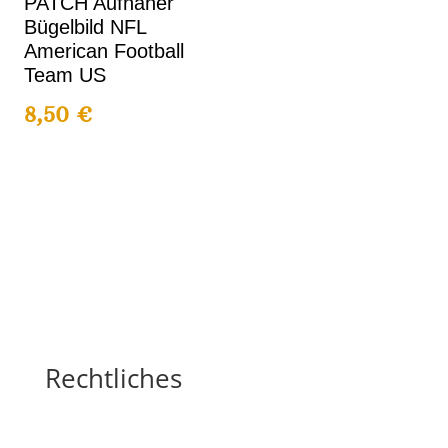
PATCH Aufnäher
Bügelbild NFL
American Football
Team US
8,50
€
Rechtliches