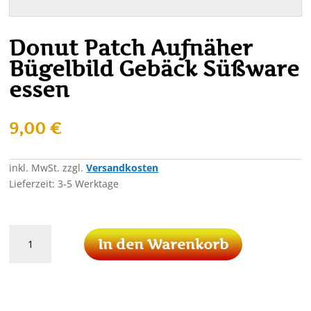
Donut Patch Aufnäher
Bügelbild Gebäck Süßware
essen
9,00
€
inkl. MwSt.
zzgl.
Versandkosten
Lieferzeit:
3-5 Werktage
Donut
In den Warenkorb
Patch
Aufnäher
Bügelbild
Gebäck