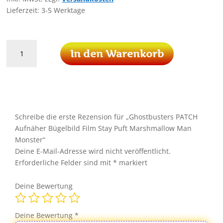
Lieferzeit:
3-5 Werktage
Ghostbusters
In den Warenkorb
PATCH
Aufnäher
Bügelbild
Film
Stay
Puft
Schreibe die erste Rezension für „Ghostbusters PATCH
Marshmallow
Aufnäher Bügelbild Film Stay Puft Marshmallow Man
Man
Monster“
Monster
Deine E-Mail-Adresse wird nicht veröffentlicht.
Menge
Erforderliche Felder sind mit
*
markiert
Deine Bewertung
Deine Bewertung
*