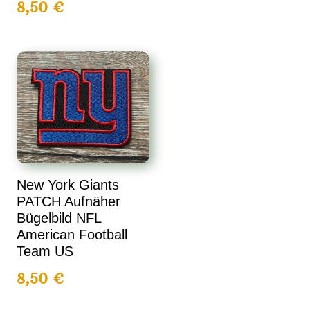
8,50
€
New York Giants
PATCH Aufnäher
Bügelbild NFL
American Football
Team US
8,50
€