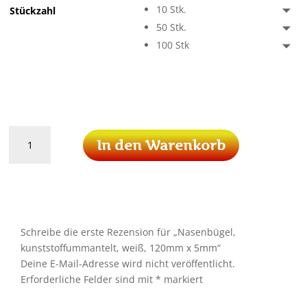
10 Stk.
Stückzahl
50 Stk.
100 Stk
Nasenbügel,
In den Warenkorb
kunststoffummantelt,
weiß,
120mm
x
5mm
Menge
Schreibe die erste Rezension für „Nasenbügel,
kunststoffummantelt, weiß, 120mm x 5mm“
Deine E-Mail-Adresse wird nicht veröffentlicht.
Erforderliche Felder sind mit
*
markiert