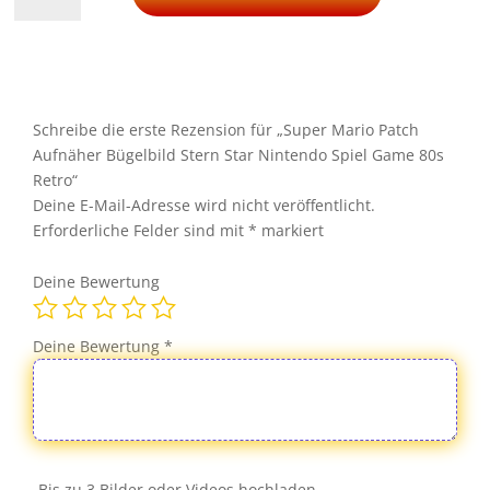
Patch
Aufnäher
Bügelbild
Stern
Star
Schreibe die erste Rezension für „Super Mario Patch
Nintendo
Aufnäher Bügelbild Stern Star Nintendo Spiel Game 80s
Spiel
Retro“
Game
Deine E-Mail-Adresse wird nicht veröffentlicht.
80s
Erforderliche Felder sind mit
*
markiert
Retro
Menge
Deine Bewertung
Deine Bewertung
*
Bis zu 3 Bilder oder Videos hochladen