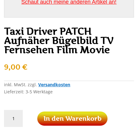
Schaut auch meine anderen Artikel an!
Taxi Driver PATCH
Aufnäher Bügelbild TV
Fernsehen Film Movie
9,00
€
inkl. MwSt.
zzgl.
Versandkosten
Lieferzeit:
3-5 Werktage
Taxi
In den Warenkorb
Driver
PATCH
Aufnäher