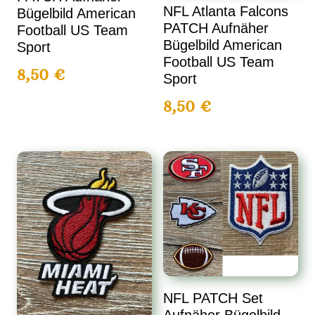
NFL Atlanta Falcons
Bügelbild American
PATCH Aufnäher
Football US Team
Bügelbild American
Sport
Football US Team
8,50
€
Sport
8,50
€
NFL PATCH Set
Aufnäher Bügelbild