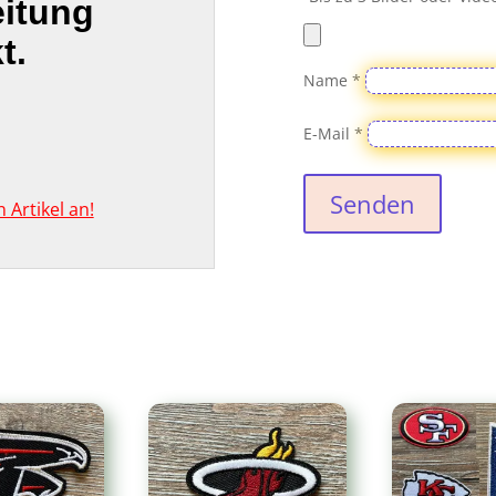
eitung
t.
Name
*
E-Mail
*
Senden
Artikel an!