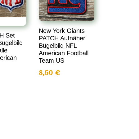
New York Giants
H Set
PATCH Aufnäher
ügelbild
Bügelbild NFL
lle
American Football
erican
Team US
8,50
€