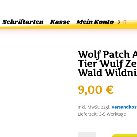
Schriftarten
Kasse
Mein Konto
Wolf Patch 
Tier Wulf Z
Wald Wildni
9,00
€
inkl. MwSt.
zzgl.
Versandkos
Lieferzeit:
3-5 Werktage
Wolf