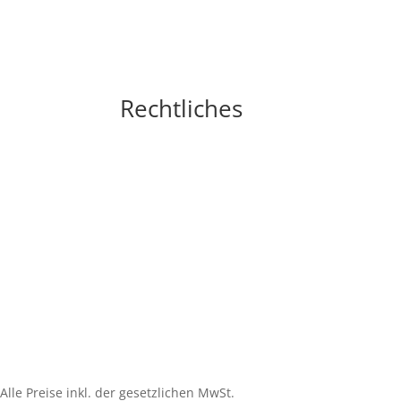
Rechtliches
Impressum
Widerrufsbelehrung
AGB´s
Datenschutzerklärung
Zahlungsarten
Versandarten
Cookie-Richtlinie (EU)
Alle Preise inkl. der gesetzlichen MwSt.