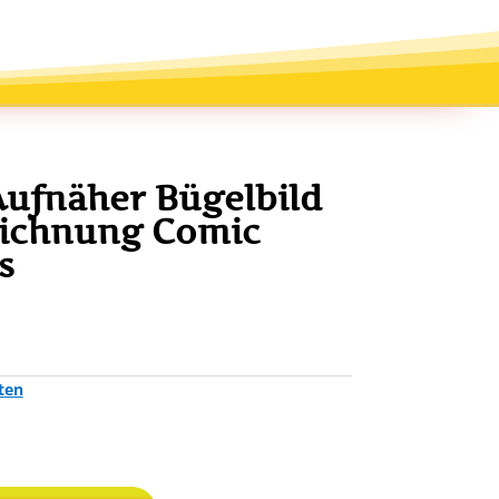
Aufnäher Bügelbild
eichnung Comic
s
ten