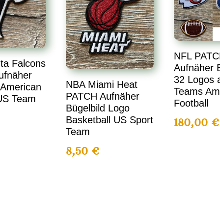
NFL PATC
ta Falcons
Aufnäher B
ufnäher
32 Logos a
NBA Miami Heat
 American
Teams Am
PATCH Aufnäher
 US Team
Football
Bügelbild Logo
Basketball US Sport
180,00
€
Team
8,50
€