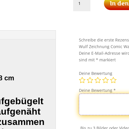
In de
Patch
Aufnäher
Bügelbild
Tier
Wulf
Zeichnung
Schreibe die erste Rezens
Comic
Wulf Zeichnung Comic Wa
Wald
Deine E-Mail-Adresse wird 
Wildnis
sind mit
*
markiert
Menge
Deine Bewertung
8 cm
Deine Bewertung
*
ufgebügelt
aufgenäht
 zusammen
Bis zu 3 Bilder oder Vid