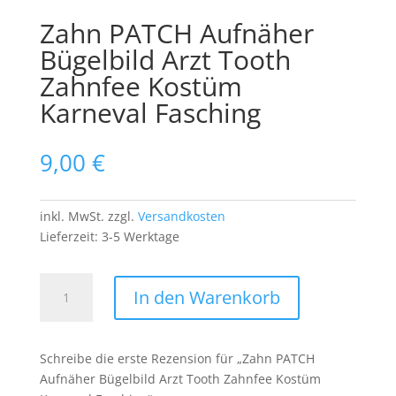
Zahn PATCH Aufnäher
Bügelbild Arzt Tooth
Zahnfee Kostüm
Karneval Fasching
9,00
€
inkl. MwSt.
zzgl.
Versandkosten
Lieferzeit:
3-5 Werktage
Zahn
In den Warenkorb
PATCH
Aufnäher
Bügelbild
Schreibe die erste Rezension für „Zahn PATCH
Arzt
Aufnäher Bügelbild Arzt Tooth Zahnfee Kostüm
Tooth