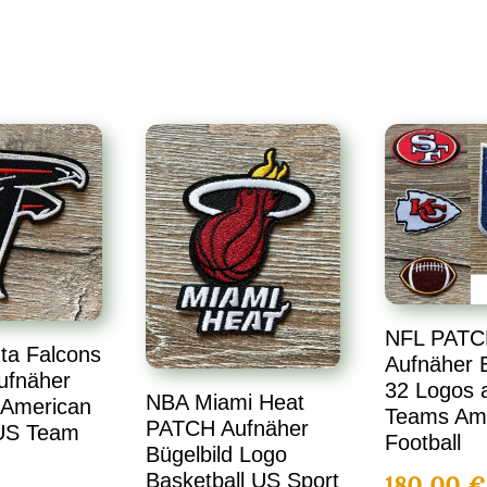
NFL PATC
ta Falcons
Aufnäher B
ufnäher
32 Logos a
NBA Miami Heat
 American
Teams Am
PATCH Aufnäher
 US Team
Football
Bügelbild Logo
Basketball US Sport
180,00
€