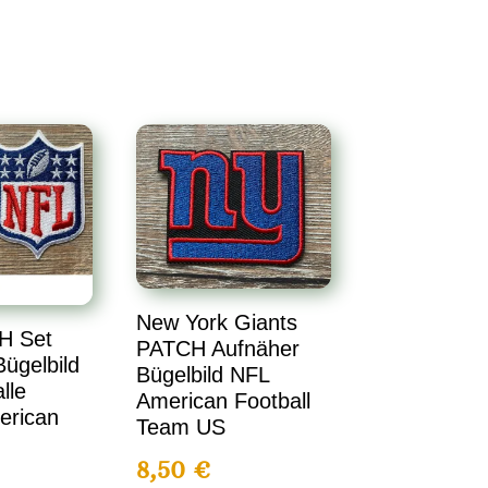
New York Giants
H Set
PATCH Aufnäher
ügelbild
Bügelbild NFL
lle
American Football
erican
Team US
8,50
€