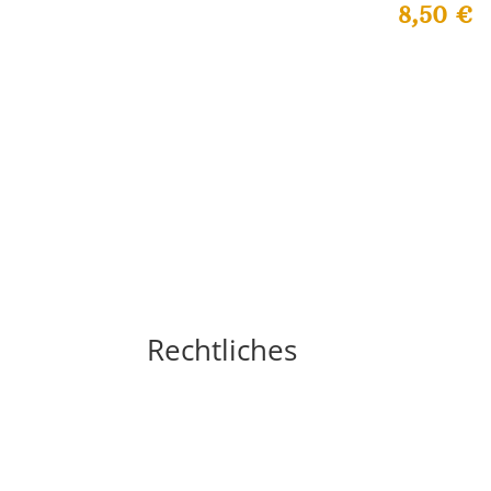
8,50
€
Rechtliches
Impressum
Widerrufsbelehrung
AGB´s
Datenschutzerklärung
Zahlungsarten
Versandarten
Cookie-Richtlinie (EU)