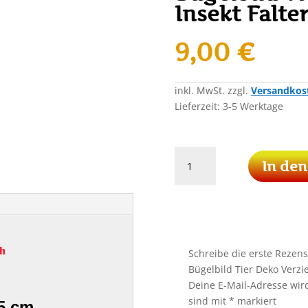
Insekt Falte
9,00
€
inkl. MwSt.
zzgl.
Versandkos
Lieferzeit:
3-5 Werktage
Schmetterling
In de
Patch
Aufnäher
Bügelbild
Tier
Deko
Verzierung
ch
Schreibe die erste Rezens
Insekt
Bügelbild Tier Deko Verzi
Falter
Deine E-Mail-Adresse wird 
Natur
sind mit
*
markiert
5 cm