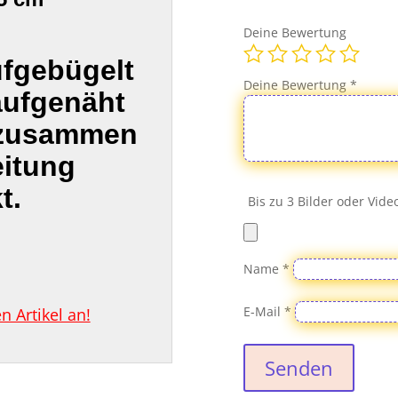
Menge
Deine Bewertung
ufgebügelt
Deine Bewertung
*
aufgenäht
 zusammen
eitung
t.
Bis zu 3 Bilder oder Vid
Name
*
E-Mail
*
 Artikel an!
Senden