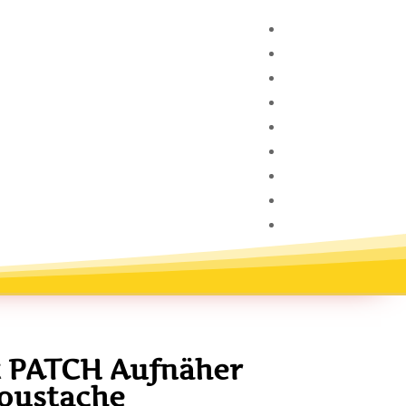
t PATCH Aufnäher
oustache