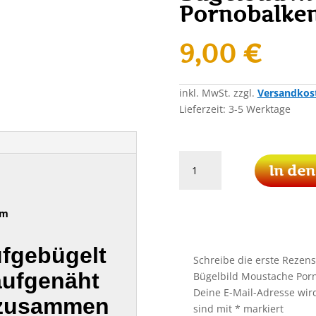
Pornobalken
9,00
€
inkl. MwSt.
zzgl.
Versandkos
Lieferzeit:
3-5 Werktage
Schnurrbart
In de
PATCH
Aufnäher
Bügelbild
cm
Moustache
Pornobalken
ufgebügelt
Oberlippenbart
Schreibe die erste Rezen
Menge
aufgenäht
Bügelbild Moustache Por
Deine E-Mail-Adresse wird 
 zusammen
sind mit
*
markiert