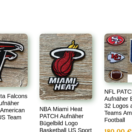
NFL PATC
ta Falcons
Aufnäher B
ufnäher
32 Logos a
NBA Miami Heat
 American
Teams Am
PATCH Aufnäher
 US Team
Football
Bügelbild Logo
Basketball US Sport
180,00
€