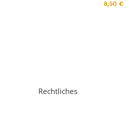
8,50
€
Rechtliches
Impressum
Widerrufsbelehrung
AGB´s
Datenschutzerklärung
Zahlungsarten
Versandarten
Cookie-Richtlinie (EU)